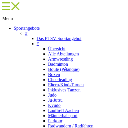
Menu
Sportangebote
#
Das PTSV-Sportangebot
#
Übersicht
Alle Abteilungen
Armwrestling
Badminton
Boule (Pétanque)
Boxen
Cheerleading
Eltern-Kind-Turnen
Inklusives Tanzen
Judo
Ju-Jutsu
Kyudo
Lauftreff Aachen
Männerballsport
Parkour
Radwandern / Radfahren