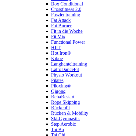
Box Conditional
Crossfitness 2.0
Faszientraining
Fat Attack
Fat Burner
Fit in die Woche
Fit Mix
Functional Power
HIIT
Hot Iron®
Kiboe
Langhanteltraining
LatroDanceFit
Physio Workout
Pilates
Piloxing®
Qigong
RehaRestart
Rope Skipping
Rückenfit
Rücken & Mobility
Ski-Gymnastik
Step Aerobic
Tai Bo
Tai Chi