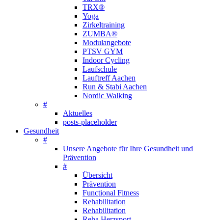
TRX®
Yoga
Zirkeltraining
ZUMBA®
Modulangebote
PTSV GYM
Indoor Cycling
Laufschule
Lauftreff Aachen
Run & Stabi Aachen
Nordic Walking
#
Aktuelles
posts-placeholder
Gesundheit
#
Unsere Angebote für Ihre Gesundheit und
Prävention
#
Übersicht
Prävention
Functional Fitness
Rehabilitation
Rehabilitation
Reha Herzsport