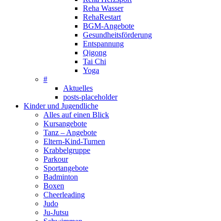
Reha Wasser
RehaRestart
BGM-Angebote
Gesundheitsförderung
Entspannung
Qigong
Tai Chi
Yoga
#
Aktuelles
posts-placeholder
Kinder und Jugendliche
Alles auf einen Blick
Kursangebote
Tanz – Angebote
Eltern-Kind-Turnen
Krabbelgruppe
Parkour
Sportangebote
Badminton
Boxen
Cheerleading
Judo
Ju-Jutsu