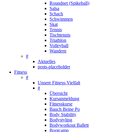
Roundnet (Spikeball)
Salsa
Schach
Schwimmen
Skat
Tennis
Tischtennis
Triathlon
Volleyball
Wandern
#
Aktuelles
posts-placeholder
Fitness
#
Unsere Fitness-Vielfalt
#
Übersicht
Kursanmeldung
Fitnesskurse
Bauch Beine Po
Body Stability
Bodystyling
Bodyworkout Ballett
Bootcamp