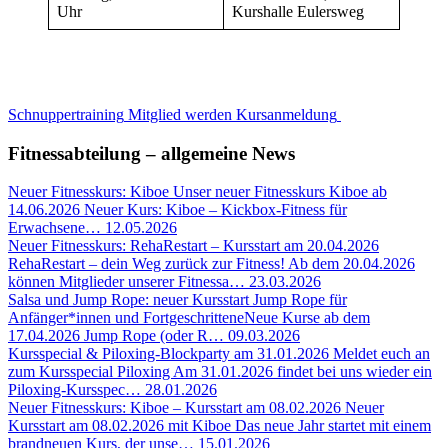
Uhr
Kurshalle Eulersweg
Schnuppertraining
Mitglied werden
Kursanmeldung
Fitnessabteilung – allgemeine News
Neuer Fitnesskurs: Kiboe
Unser neuer Fitnesskurs Kiboe ab
14.06.2026 Neuer Kurs: Kiboe – Kickbox-Fitness für
Erwachsene…
12.05.2026
Neuer Fitnesskurs: RehaRestart – Kursstart am 20.04.2026
RehaRestart – dein Weg zurück zur Fitness! Ab dem 20.04.2026
können Mitglieder unserer Fitnessa…
23.03.2026
Salsa und Jump Rope: neuer Kursstart
Jump Rope für
Anfänger*innen und FortgeschritteneNeue Kurse ab dem
17.04.2026 Jump Rope (oder R…
09.03.2026
Kursspecial & Piloxing-Blockparty am 31.01.2026
Meldet euch an
zum Kursspecial Piloxing Am 31.01.2026 findet bei uns wieder ein
Piloxing-Kursspec…
28.01.2026
Neuer Fitnesskurs: Kiboe – Kursstart am 08.02.2026
Neuer
Kursstart am 08.02.2026 mit Kiboe Das neue Jahr startet mit einem
brandneuen Kurs, der unse…
15.01.2026