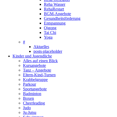
Reha Wasser
RehaRestart
BGM-Angebote
Gesundheitsförderung
Entspannung
Qigong
Tai Chi
Yoga
#
Aktuelles
posts-placeholder
Kinder und Jugendliche
Alles auf einen Blick
Kursangebote
Tanz – Angebote
Eltern-Kind-Turnen
Krabbelgruppe
Parkour
Sportangebote
Badminton
Boxen
Cheerleading
Judo
Ju-Jutsu