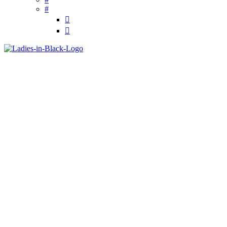
#

