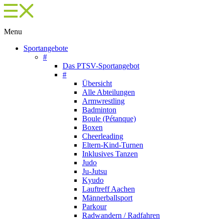
Menu
Sportangebote
#
Das PTSV-Sportangebot
#
Übersicht
Alle Abteilungen
Armwrestling
Badminton
Boule (Pétanque)
Boxen
Cheerleading
Eltern-Kind-Turnen
Inklusives Tanzen
Judo
Ju-Jutsu
Kyudo
Lauftreff Aachen
Männerballsport
Parkour
Radwandern / Radfahren