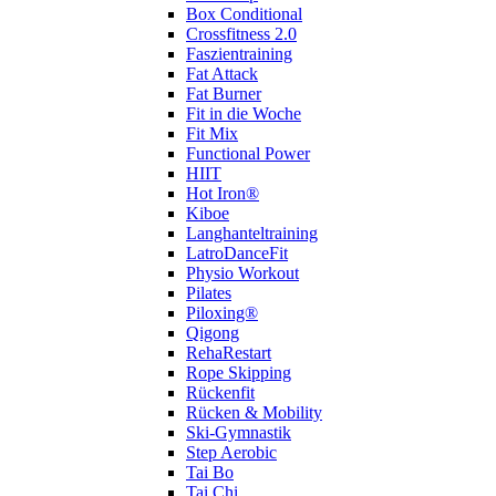
Box Conditional
Crossfitness 2.0
Faszientraining
Fat Attack
Fat Burner
Fit in die Woche
Fit Mix
Functional Power
HIIT
Hot Iron®
Kiboe
Langhanteltraining
LatroDanceFit
Physio Workout
Pilates
Piloxing®
Qigong
RehaRestart
Rope Skipping
Rückenfit
Rücken & Mobility
Ski-Gymnastik
Step Aerobic
Tai Bo
Tai Chi