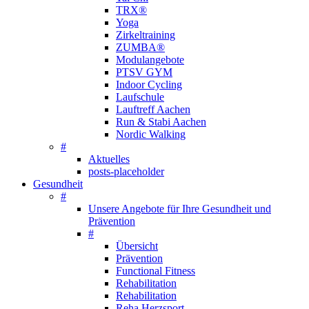
TRX®
Yoga
Zirkeltraining
ZUMBA®
Modulangebote
PTSV GYM
Indoor Cycling
Laufschule
Lauftreff Aachen
Run & Stabi Aachen
Nordic Walking
#
Aktuelles
posts-placeholder
Gesundheit
#
Unsere Angebote für Ihre Gesundheit und
Prävention
#
Übersicht
Prävention
Functional Fitness
Rehabilitation
Rehabilitation
Reha Herzsport