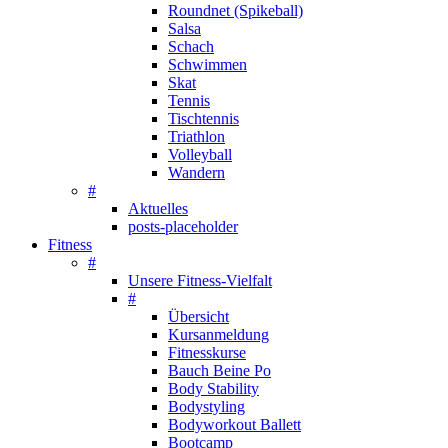
Roundnet (Spikeball)
Salsa
Schach
Schwimmen
Skat
Tennis
Tischtennis
Triathlon
Volleyball
Wandern
#
Aktuelles
posts-placeholder
Fitness
#
Unsere Fitness-Vielfalt
#
Übersicht
Kursanmeldung
Fitnesskurse
Bauch Beine Po
Body Stability
Bodystyling
Bodyworkout Ballett
Bootcamp