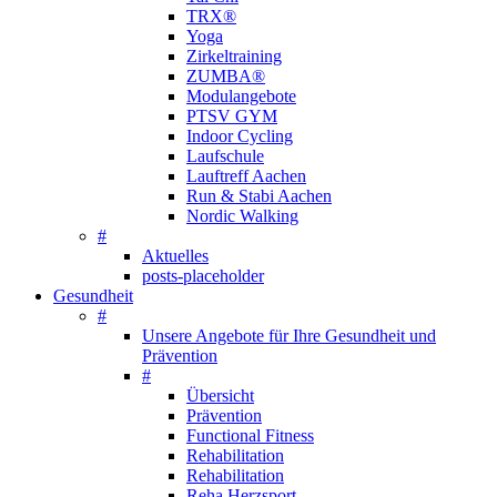
TRX®
Yoga
Zirkeltraining
ZUMBA®
Modulangebote
PTSV GYM
Indoor Cycling
Laufschule
Lauftreff Aachen
Run & Stabi Aachen
Nordic Walking
#
Aktuelles
posts-placeholder
Gesundheit
#
Unsere Angebote für Ihre Gesundheit und
Prävention
#
Übersicht
Prävention
Functional Fitness
Rehabilitation
Rehabilitation
Reha Herzsport