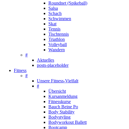
Roundnet (Spikeball)
Salsa
Schach
Schwimmen
Skat
Tennis
Tischtennis
Triathlon
Volleyball
Wandern
#
Aktuelles
posts-placeholder
Fitness
#
Unsere Fitness-Vielfalt
#
Übersicht
Kursanmeldung
Fitnesskurse
Bauch Beine Po
Body Stability
Bodystyling
Bodyworkout Ballett
Bootcamp