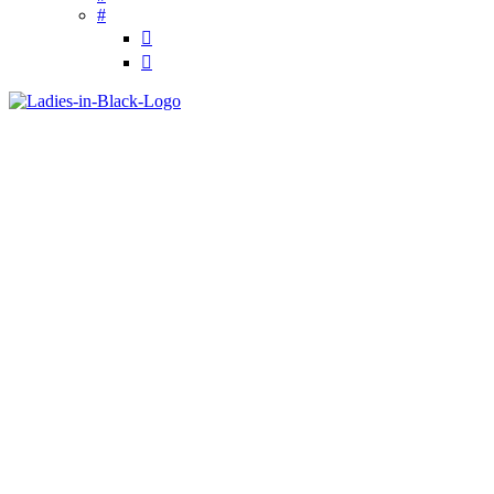
#

