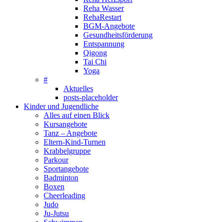
Reha Wasser
RehaRestart
BGM-Angebote
Gesundheitsförderung
Entspannung
Qigong
Tai Chi
Yoga
#
Aktuelles
posts-placeholder
Kinder und Jugendliche
Alles auf einen Blick
Kursangebote
Tanz – Angebote
Eltern-Kind-Turnen
Krabbelgruppe
Parkour
Sportangebote
Badminton
Boxen
Cheerleading
Judo
Ju-Jutsu