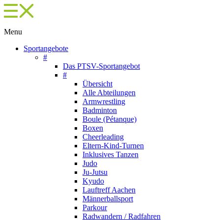
Menu
Sportangebote
#
Das PTSV-Sportangebot
#
Übersicht
Alle Abteilungen
Armwrestling
Badminton
Boule (Pétanque)
Boxen
Cheerleading
Eltern-Kind-Turnen
Inklusives Tanzen
Judo
Ju-Jutsu
Kyudo
Lauftreff Aachen
Männerballsport
Parkour
Radwandern / Radfahren