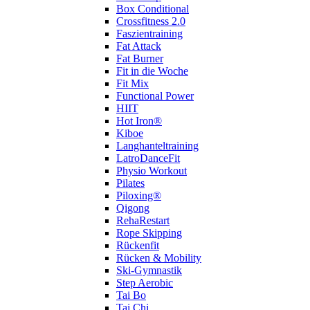
Box Conditional
Crossfitness 2.0
Faszientraining
Fat Attack
Fat Burner
Fit in die Woche
Fit Mix
Functional Power
HIIT
Hot Iron®
Kiboe
Langhanteltraining
LatroDanceFit
Physio Workout
Pilates
Piloxing®
Qigong
RehaRestart
Rope Skipping
Rückenfit
Rücken & Mobility
Ski-Gymnastik
Step Aerobic
Tai Bo
Tai Chi