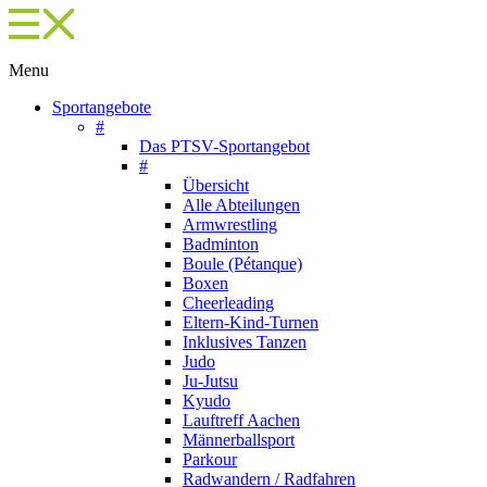
Menu
Sportangebote
#
Das PTSV-Sportangebot
#
Übersicht
Alle Abteilungen
Armwrestling
Badminton
Boule (Pétanque)
Boxen
Cheerleading
Eltern-Kind-Turnen
Inklusives Tanzen
Judo
Ju-Jutsu
Kyudo
Lauftreff Aachen
Männerballsport
Parkour
Radwandern / Radfahren