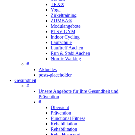
TRX®
Yoga
Zirkeltraining
ZUMBA®
Modulangebote
PTSV GYM
Indoor Cycling
Laufschule
Lauftreff Aachen
Run & Stabi Aachen
Nordic Walking
#
Aktuelles
posts-placeholder
Gesundheit
#
Unsere Angebote für Ihre Gesundheit und
Prävention
#
Übersicht
Prävention
Functional Fitness
Rehabilitation
Rehabilitation
Reha Herzsport