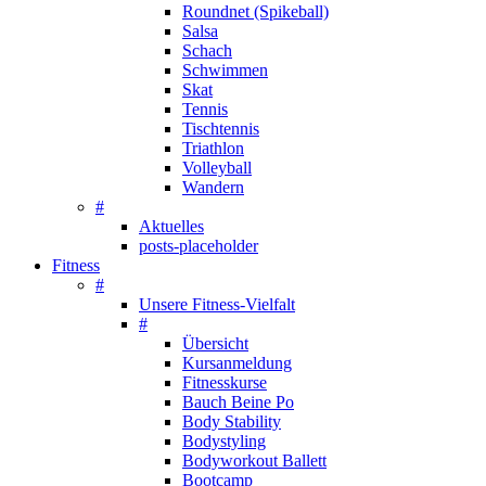
Roundnet (Spikeball)
Salsa
Schach
Schwimmen
Skat
Tennis
Tischtennis
Triathlon
Volleyball
Wandern
#
Aktuelles
posts-placeholder
Fitness
#
Unsere Fitness-Vielfalt
#
Übersicht
Kursanmeldung
Fitnesskurse
Bauch Beine Po
Body Stability
Bodystyling
Bodyworkout Ballett
Bootcamp