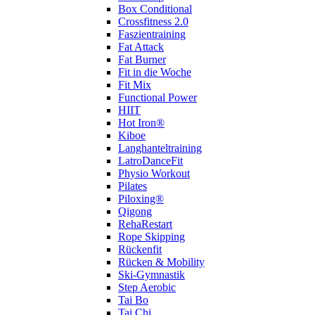
Box Conditional
Crossfitness 2.0
Faszientraining
Fat Attack
Fat Burner
Fit in die Woche
Fit Mix
Functional Power
HIIT
Hot Iron®
Kiboe
Langhanteltraining
LatroDanceFit
Physio Workout
Pilates
Piloxing®
Qigong
RehaRestart
Rope Skipping
Rückenfit
Rücken & Mobility
Ski-Gymnastik
Step Aerobic
Tai Bo
Tai Chi