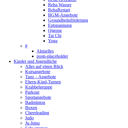
Reha Wasser
RehaRestart
BGM-Angebote
Gesundheitsförderung
Entspannung
Qigong
Tai Chi
Yoga
#
Aktuelles
posts-placeholder
Kinder und Jugendliche
Alles auf einen Blick
Kursangebote
Tanz – Angebote
Eltern-Kind-Turnen
Krabbelgruppe
Parkour
Sportangebote
Badminton
Boxen
Cheerleading
Judo
Ju-Jutsu