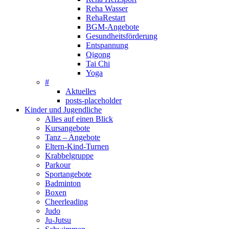
Reha Wasser
RehaRestart
BGM-Angebote
Gesundheitsförderung
Entspannung
Qigong
Tai Chi
Yoga
#
Aktuelles
posts-placeholder
Kinder und Jugendliche
Alles auf einen Blick
Kursangebote
Tanz – Angebote
Eltern-Kind-Turnen
Krabbelgruppe
Parkour
Sportangebote
Badminton
Boxen
Cheerleading
Judo
Ju-Jutsu