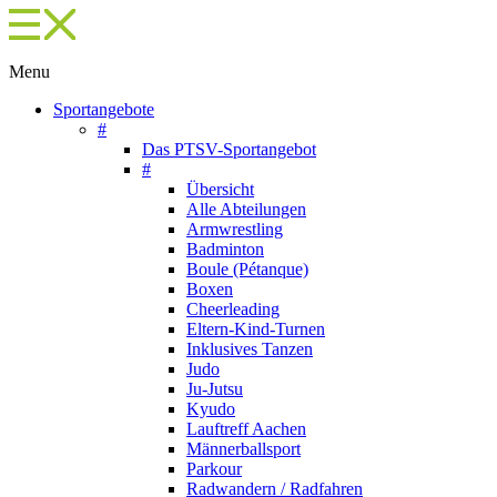
Menu
Sportangebote
#
Das PTSV-Sportangebot
#
Übersicht
Alle Abteilungen
Armwrestling
Badminton
Boule (Pétanque)
Boxen
Cheerleading
Eltern-Kind-Turnen
Inklusives Tanzen
Judo
Ju-Jutsu
Kyudo
Lauftreff Aachen
Männerballsport
Parkour
Radwandern / Radfahren