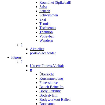
Roundnet (Spikeball)
Salsa
Schach
Schwimmen
Skat
Tennis
Tischtennis
Triathlon
Volleyball
Wandern
#
Aktuelles
posts-placeholder
Fitness
#
Unsere Fitness-Vielfalt
#
Übersicht
Kursanmeldung
Fitnesskurse
Bauch Beine Po
Body Stability
Bodystyling
Bodyworkout Ballett
Bootcamp