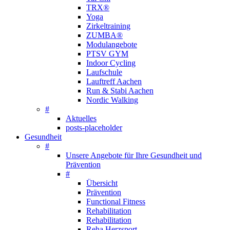
TRX®
Yoga
Zirkeltraining
ZUMBA®
Modulangebote
PTSV GYM
Indoor Cycling
Laufschule
Lauftreff Aachen
Run & Stabi Aachen
Nordic Walking
#
Aktuelles
posts-placeholder
Gesundheit
#
Unsere Angebote für Ihre Gesundheit und
Prävention
#
Übersicht
Prävention
Functional Fitness
Rehabilitation
Rehabilitation
Reha Herzsport