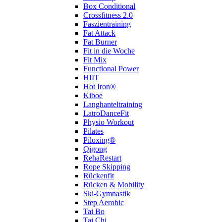
Box Conditional
Crossfitness 2.0
Faszientraining
Fat Attack
Fat Burner
Fit in die Woche
Fit Mix
Functional Power
HIIT
Hot Iron®
Kiboe
Langhanteltraining
LatroDanceFit
Physio Workout
Pilates
Piloxing®
Qigong
RehaRestart
Rope Skipping
Rückenfit
Rücken & Mobility
Ski-Gymnastik
Step Aerobic
Tai Bo
Tai Chi