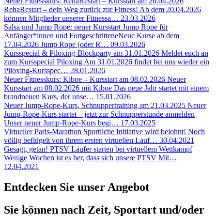
Neuer Fitnesskurs: RehaRestart – Kursstart am 20.04.2026
RehaRestart – dein Weg zurück zur Fitness! Ab dem 20.04.2026
können Mitglieder unserer Fitnessa…
23.03.2026
Salsa und Jump Rope: neuer Kursstart
Jump Rope für
Anfänger*innen und FortgeschritteneNeue Kurse ab dem
17.04.2026 Jump Rope (oder R…
09.03.2026
Kursspecial & Piloxing-Blockparty am 31.01.2026
Meldet euch an
zum Kursspecial Piloxing Am 31.01.2026 findet bei uns wieder ein
Piloxing-Kursspec…
28.01.2026
Neuer Fitnesskurs: Kiboe – Kursstart am 08.02.2026
Neuer
Kursstart am 08.02.2026 mit Kiboe Das neue Jahr startet mit einem
brandneuen Kurs, der unse…
15.01.2026
Neuer Jump-Rope-Kurs, Schnuppertraining am 21.03.2025
Neuer
Jump-Rope-Kurs startet – jetzt zur Schnupperstunde anmelden
Unser neuer Jump-Rope-Kurs begi…
17.03.2025
Virtueller Paris-Marathon
Sportliche Initiative wird belohnt! Noch
völlig beflügelt von ihrem ersten virtuellen Lauf…
30.04.2021
Gesagt, getan!
PTSV Läufer starten bei virtuellem Wettkampf
Wenige Wochen ist es her, dass sich unsere PTSV Mit…
12.04.2021
Entdecken Sie unser Angebot
Sie können nach Zeit, Sportart und/oder