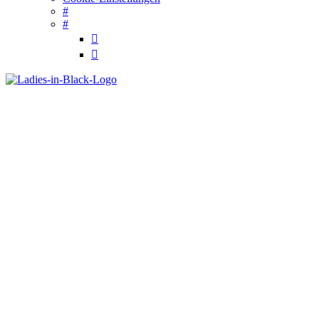
#
#

