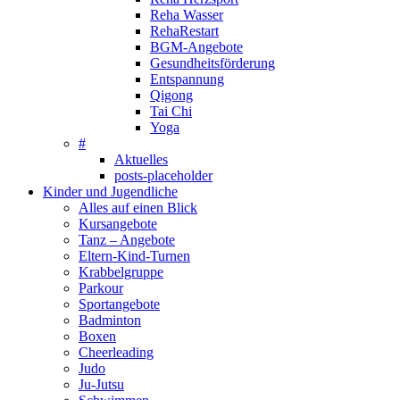
Reha Wasser
RehaRestart
BGM-Angebote
Gesundheitsförderung
Entspannung
Qigong
Tai Chi
Yoga
#
Aktuelles
posts-placeholder
Kinder und Jugendliche
Alles auf einen Blick
Kursangebote
Tanz – Angebote
Eltern-Kind-Turnen
Krabbelgruppe
Parkour
Sportangebote
Badminton
Boxen
Cheerleading
Judo
Ju-Jutsu