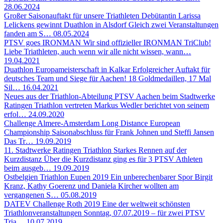
28.06.2024
Großer Saisonauftakt für unsere Triathleten
Debütantin Larissa
Lelickens gewinnt Duathlon in Alsdorf Gleich zwei Veranstaltungen
fanden am S…
08.05.2024
PTSV goes IRONMAN
Wir sind offizieller IRONMAN TriClub!
Liebe Triathleten, auch wenn wir alle nicht wissen, wann…
19.04.2021
Duathlon Europameisterschaft in Kalkar
Erfolgreicher Auftakt für
deutsches Team und Siege für Aachen! 18 Goldmedaillen, 17 Mal
Sil…
16.04.2021
Neues aus der Triathlon-Abteilung
PTSV Aachen beim Stadtwerke
Ratingen Triathlon vertreten Markus Wedler berichtet von seinem
erfol…
24.09.2020
Challenge Almere-Amsterdam
Long Distance European
Championship Saisonabschluss für Frank Johnen und Steffi Jansen
Das Tr…
19.09.2019
11. Stadtwerke Ratingen Triathlon
Starkes Rennen auf der
Kurzdistanz Über die Kurzdistanz ging es für 3 PTSV Athleten
beim ausgeb…
19.09.2019
Ostbelgien Triathlon Eupen 2019
Ein unberechenbarer Spor Birgit
Kranz, Kathy Goerenz und Daniela Kircher wollten am
vergangenen S…
05.08.2019
DATEV Challenge Roth 2019
Eine der weltweit schönsten
Triathlonveranstaltungen Sonntag, 07.07.2019 – für zwei PTSV
Tria…
10.07.2019