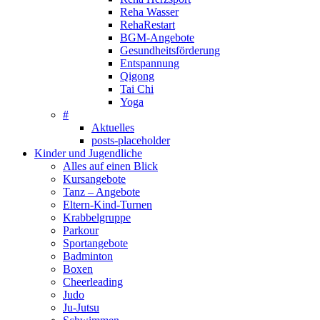
Reha Wasser
RehaRestart
BGM-Angebote
Gesundheitsförderung
Entspannung
Qigong
Tai Chi
Yoga
#
Aktuelles
posts-placeholder
Kinder und Jugendliche
Alles auf einen Blick
Kursangebote
Tanz – Angebote
Eltern-Kind-Turnen
Krabbelgruppe
Parkour
Sportangebote
Badminton
Boxen
Cheerleading
Judo
Ju-Jutsu