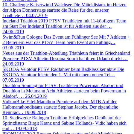
10. Challenge Kaiserwinkl Walchsee
Die Mitteldistanz im Herzen
der Alpen Donnerstags startete die Reise für drei unserer
Triathlete…
04.07.2019
Indeland Triathlon 2019
PTSV Triathleten mit 11-köpfigem Team
am Start Der Indeland Triathlon ist für Athleten aus der …
24.06.2019
Swim&Run Cologne
Das Event am Fühlinger See Mit 7 Athleten +
2 Betreuern war das PTSV Team beim Event am Fühling…
03.06.2019
Neues aus der Triathlon-Abteilung
Triathletin feiert in Griechenland
Premiere PTSV Athletin Despina Sourli hat ihren Urlaub direkt …
24.05.2019
ŠKODA Velotour
PTSV Radfahrer beim Radklassiker aktiv Die
ŠKODA Velotour feierte den 1. Mai mit einem neuen Tei…
07.05.2019
Duathlon-Sonntag für PTSV-Triathleten
Powerman Alsdorf und
Duathlon in Mettmann Acht Athleten starteten beim Powerman in
Alsdorf, …
26.04.2019
VulkanBike Eifel-Marathon
Premiere auf dem MTB Auf der
Halbmarathondistanz startete Stephan Jacobs. Der eigentliche
Rennrad…
19.09.2018
10. Stadtwerke Ratingen Triathlon
Erfolgreiches Debüt auf der
Sprintdistanz Birgit Kranz und Sabine Hollands- Vidic haben sich
end…
19.09.2018
IRONMAN 70.3 Ruegen
Sebastian startet auf der Mitteldistanz