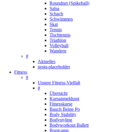
Roundnet (Spikeball)
Salsa
Schach
Schwimmen
Skat
Tennis
Tischtennis
Triathlon
Volleyball
Wandern
#
Aktuelles
posts-placeholder
Fitness
#
Unsere Fitness-Vielfalt
#
Übersicht
Kursanmeldung
Fitnesskurse
Bauch Beine Po
Body Stability
Bodystyling
Bodyworkout Ballett
Bootcamp