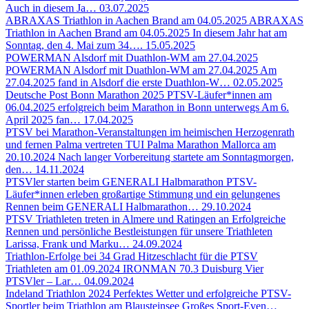
Auch in diesem Ja…
03.07.2025
ABRAXAS Triathlon in Aachen Brand am 04.05.2025
ABRAXAS
Triathlon in Aachen Brand am 04.05.2025 In diesem Jahr hat am
Sonntag, den 4. Mai zum 34….
15.05.2025
POWERMAN Alsdorf mit Duathlon-WM am 27.04.2025
POWERMAN Alsdorf mit Duathlon-WM am 27.04.2025 Am
27.04.2025 fand in Alsdorf die erste Duathlon-W…
02.05.2025
Deutsche Post Bonn Marathon 2025
PTSV-Läufer*innen am
06.04.2025 erfolgreich beim Marathon in Bonn unterwegs Am 6.
April 2025 fan…
17.04.2025
PTSV bei Marathon-Veranstaltungen im heimischen Herzogenrath
und fernen Palma vertreten
TUI Palma Marathon Mallorca am
20.10.2024 Nach langer Vorbereitung startete am Sonntagmorgen,
den…
14.11.2024
PTSVler starten beim GENERALI Halbmarathon
PTSV-
Läufer*innen erleben großartige Stimmung und ein gelungenes
Rennen beim GENERALI Halbmarathon…
29.10.2024
PTSV Triathleten treten in Almere und Ratingen an
Erfolgreiche
Rennen und persönliche Bestleistungen für unsere Triathleten
Larissa, Frank und Marku…
24.09.2024
Triathlon-Erfolge bei 34 Grad
Hitzeschlacht für die PTSV
Triathleten am 01.09.2024 IRONMAN 70.3 Duisburg Vier
PTSVler – Lar…
04.09.2024
Indeland Triathlon 2024
Perfektes Wetter und erfolgreiche PTSV-
Sportler beim Triathlon am Blausteinsee Großes Sport-Even…