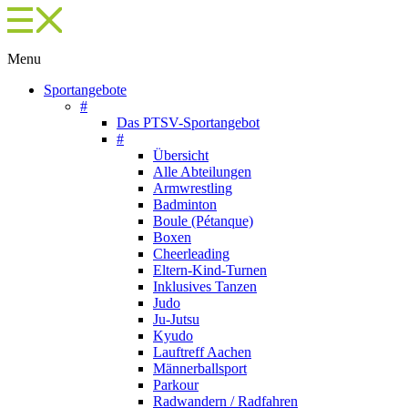
Menu
Sportangebote
#
Das PTSV-Sportangebot
#
Übersicht
Alle Abteilungen
Armwrestling
Badminton
Boule (Pétanque)
Boxen
Cheerleading
Eltern-Kind-Turnen
Inklusives Tanzen
Judo
Ju-Jutsu
Kyudo
Lauftreff Aachen
Männerballsport
Parkour
Radwandern / Radfahren