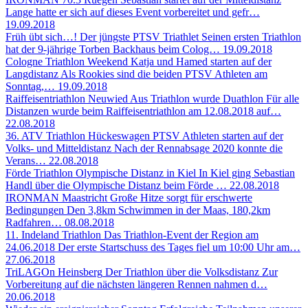
Lange hatte er sich auf dieses Event vorbereitet und gefr…
19.09.2018
Früh übt sich…!
Der jüngste PTSV Triathlet Seinen ersten Triathlon
hat der 9-jährige Torben Backhaus beim Colog…
19.09.2018
Cologne Triathlon Weekend
Katja und Hamed starten auf der
Langdistanz Als Rookies sind die beiden PTSV Athleten am
Sonntag,…
19.09.2018
Raiffeisentriathlon Neuwied
Aus Triathlon wurde Duathlon Für alle
Distanzen wurde beim Raiffeisentriathlon am 12.08.2018 auf…
22.08.2018
36. ATV Triathlon Hückeswagen
PTSV Athleten starten auf der
Volks- und Mitteldistanz Nach der Rennabsage 2020 konnte die
Verans…
22.08.2018
Förde Triathlon
Olympische Distanz in Kiel In Kiel ging Sebastian
Handl über die Olympische Distanz beim Förde …
22.08.2018
IRONMAN Maastricht
Große Hitze sorgt für erschwerte
Bedingungen Den 3,8km Schwimmen in der Maas, 180,2km
Radfahren…
08.08.2018
11. Indeland Triathlon
Das Triathlon-Event der Region am
24.06.2018 Der erste Startschuss des Tages fiel um 10:00 Uhr am…
27.06.2018
TriLAGOn Heinsberg
Der Triathlon über die Volksdistanz Zur
Vorbereitung auf die nächsten längeren Rennen nahmen d…
20.06.2018