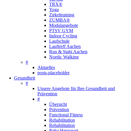
TRX®
Yoga
Zirkeltraining
ZUMBA®
Modulangebote
PTSV GYM
Indoor Cycling
Laufschule
Lauftreff Aachen
Run & Stabi Aachen
Nordic Walking
#
Aktuelles
posts-placeholder
Gesundheit
#
Unsere Angebote für Ihre Gesundheit und
Prävention
#
Übersicht
Prävention
Functional Fitness
Rehabilitation
Rehabilitation
Reha Herzsport