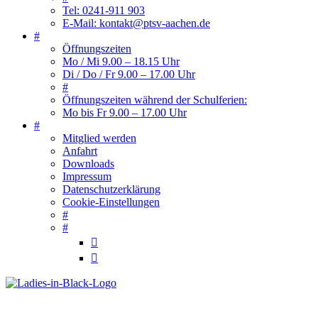
Tel: 0241-911 903
E-Mail: kontakt@ptsv-aachen.de
#
Öffnungszeiten
Mo / Mi 9.00 – 18.15 Uhr
Di / Do / Fr 9.00 – 17.00 Uhr
#
Öffnungszeiten während der Schulferien:
Mo bis Fr 9.00 – 17.00 Uhr
#
Mitglied werden
Anfahrt
Downloads
Impressum
Datenschutzerklärung
Cookie-Einstellungen
#
#

