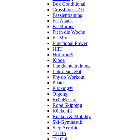
Box Conditional
Crossfitness 2.0
Faszientraining
Fat Attack
Fat Burner
Fit in die Woche
Fit Mix
Functional Power
HIIT
Hot Iron®
Kiboe
Langhanteltraining
LatroDanceFit
Physio Workout
Pilates
Piloxing®
Qigong
RehaRestart
Rope Skipping
Rückenfit
Rücken & Mobility
Ski-Gymnastik
Step Aerobic
Tai Bo
Tai Chi