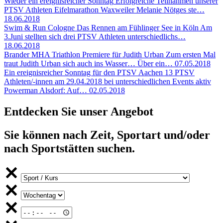
Wieder ein ereignisreicher Sonntag
Erfolgreiche Teilnahmen unserer
PTSV Athleten Eifelmarathon Waxweiler Melanie Nötges ste…
18.06.2018
Swim & Run Cologne
Das Rennen am Fühlinger See in Köln Am
3.Juni stellten sich drei PTSV Athleten unterschiedlichs…
18.06.2018
Brander MHA Triathlon
Premiere für Judith Urban Zum ersten Mal
traut Judith Urban sich auch ins Wasser… Über ein…
07.05.2018
Ein ereignisreicher Sonntag für den PTSV Aachen
13 PTSV
Athleten/-innen am 29.04.2018 bei unterschiedlichen Events aktiv
Powerman Alsdorf: Auf…
02.05.2018
Entdecken Sie unser Angebot
Sie können nach Zeit, Sportart und/oder
nach Sportstätten suchen.