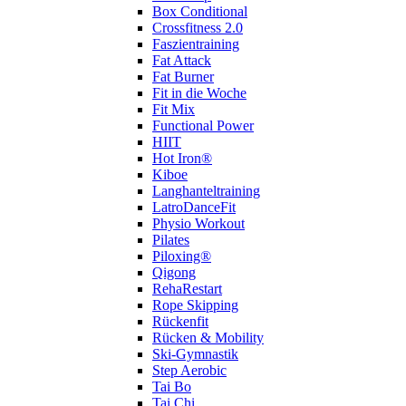
Box Conditional
Crossfitness 2.0
Faszientraining
Fat Attack
Fat Burner
Fit in die Woche
Fit Mix
Functional Power
HIIT
Hot Iron®
Kiboe
Langhanteltraining
LatroDanceFit
Physio Workout
Pilates
Piloxing®
Qigong
RehaRestart
Rope Skipping
Rückenfit
Rücken & Mobility
Ski-Gymnastik
Step Aerobic
Tai Bo
Tai Chi