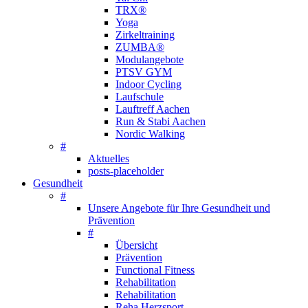
TRX®
Yoga
Zirkeltraining
ZUMBA®
Modulangebote
PTSV GYM
Indoor Cycling
Laufschule
Lauftreff Aachen
Run & Stabi Aachen
Nordic Walking
#
Aktuelles
posts-placeholder
Gesundheit
#
Unsere Angebote für Ihre Gesundheit und
Prävention
#
Übersicht
Prävention
Functional Fitness
Rehabilitation
Rehabilitation
Reha Herzsport