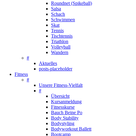
Roundnet (Spikeball)
Salsa
Schach
Schwimmen
Skat
Tennis
Tischtennis
Triathlon
Volleyball
Wandern
#
Aktuelles
posts-placeholder
Fitness
#
Unsere Fitness-Vielfalt
#
Übersicht
Kursanmeldung
Fitnesskurse
Bauch Beine Po
Body Stability
Bodystyling
Bodyworkout Ballett
Bootcamp