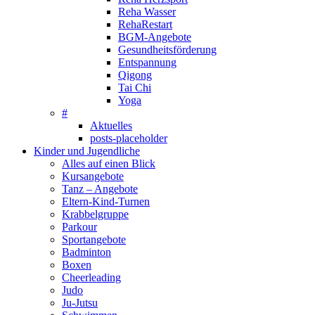
Reha Wasser
RehaRestart
BGM-Angebote
Gesundheitsförderung
Entspannung
Qigong
Tai Chi
Yoga
#
Aktuelles
posts-placeholder
Kinder und Jugendliche
Alles auf einen Blick
Kursangebote
Tanz – Angebote
Eltern-Kind-Turnen
Krabbelgruppe
Parkour
Sportangebote
Badminton
Boxen
Cheerleading
Judo
Ju-Jutsu