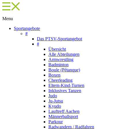
Menu
Sportangebote
#
Das PTSV-Sportangebot
#
Übersicht
Alle Abteilungen
Armwrestling
Badminton
Boule (Pétanque)
Boxen
Cheerleading
Eltern-Kind-Turnen
Inklusives Tanzen
Judo
Ju-Jutsu
Kyudo
Lauftreff Aachen
Männerballsport
Parkour
Radwandern / Radfahren