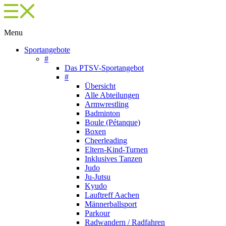
Menu
Sportangebote
#
Das PTSV-Sportangebot
#
Übersicht
Alle Abteilungen
Armwrestling
Badminton
Boule (Pétanque)
Boxen
Cheerleading
Eltern-Kind-Turnen
Inklusives Tanzen
Judo
Ju-Jutsu
Kyudo
Lauftreff Aachen
Männerballsport
Parkour
Radwandern / Radfahren