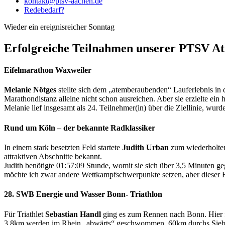
kontakt@ptsv-aachen.de
Redebedarf?
Wieder ein ereignisreicher Sonntag
Erfolgreiche Teilnahmen unserer PTSV At
Eifelmarathon Waxweiler
Melanie Nötges
stellte sich dem „atemberaubenden“ Lauferlebnis in 
Marathondistanz alleine nicht schon ausreichen. Aber sie erzielte ein
Melanie lief insgesamt als 24. Teilnehmer(in) über die Ziellinie, wur
Rund um Köln – der bekannte Radklassiker
In einem stark besetzten Feld startete
Judith Urban
zum wiederholten 
attraktiven Abschnitte bekannt.
Judith benötigte 01:57:09 Stunde, womit sie sich über 3,5 Minuten geg
möchte ich zwar andere Wettkampfschwerpunkte setzen, aber dieser Ra
28.
SWB Energie und Wasser Bonn- Triathlon
Für Triathlet
Sebastian Handl
ging es zum Rennen nach Bonn. Hier fand
3,8km werden im Rhein „abwärts“ geschwommen, 60km durchs Siebe