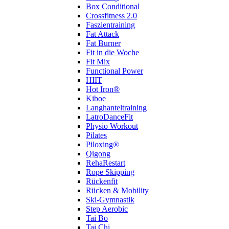
Box Conditional
Crossfitness 2.0
Faszientraining
Fat Attack
Fat Burner
Fit in die Woche
Fit Mix
Functional Power
HIIT
Hot Iron®
Kiboe
Langhanteltraining
LatroDanceFit
Physio Workout
Pilates
Piloxing®
Qigong
RehaRestart
Rope Skipping
Rückenfit
Rücken & Mobility
Ski-Gymnastik
Step Aerobic
Tai Bo
Tai Chi