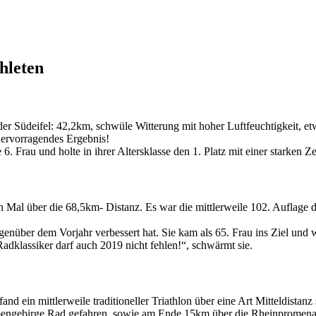
hleten
der Südeifel: 42,2km, schwüle Witterung mit hoher Luftfeuchtigkeit, 
 hervorragendes Ergebnis!
de 6. Frau und holte in ihrer Altersklasse den 1. Platz mit einer stark
Mal über die 68,5km- Distanz. Es war die mittlerweile 102. Auflage d
enüber dem Vorjahr verbessert hat. Sie kam als 65. Frau ins Ziel und wu
dklassiker darf auch 2019 nicht fehlen!“, schwärmt sie.
 ein mittlerweile traditioneller Triathlon über eine Art Mitteldistanz s
ngebirge Rad gefahren, sowie am Ende 15km über die Rheinpromena