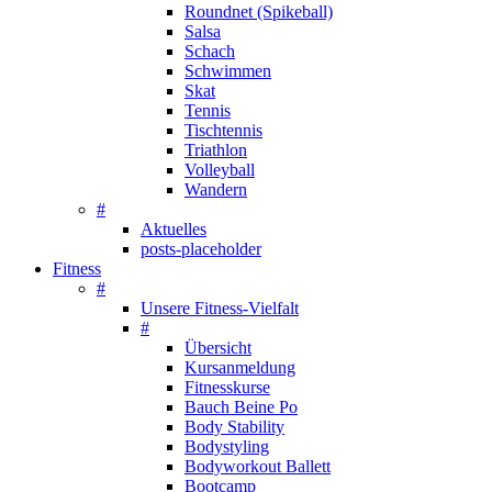
Roundnet (Spikeball)
Salsa
Schach
Schwimmen
Skat
Tennis
Tischtennis
Triathlon
Volleyball
Wandern
#
Aktuelles
posts-placeholder
Fitness
#
Unsere Fitness-Vielfalt
#
Übersicht
Kursanmeldung
Fitnesskurse
Bauch Beine Po
Body Stability
Bodystyling
Bodyworkout Ballett
Bootcamp