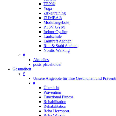
TRX®
Yoga
Zirkeltraining
ZUMBA®
Modulangebote
PTSV GYM
Indoor Cycling
Laufschule
Lauftreff Aachen
Run & Stabi Aachen
Nordic Walking
#
Aktuelles
posts-placeholder
Gesundheit
#
Unsere Angebote für Ihre Gesundheit und Prävent
#
Übersicht
Prävention
Functional Fitness
Rehabilitation
Rehabilitation
Reha Herzsport
Reha Wasser