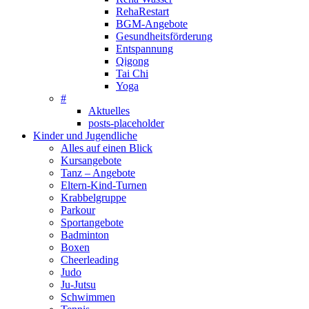
RehaRestart
BGM-Angebote
Gesundheitsförderung
Entspannung
Qigong
Tai Chi
Yoga
#
Aktuelles
posts-placeholder
Kinder und Jugendliche
Alles auf einen Blick
Kursangebote
Tanz – Angebote
Eltern-Kind-Turnen
Krabbelgruppe
Parkour
Sportangebote
Badminton
Boxen
Cheerleading
Judo
Ju-Jutsu
Schwimmen