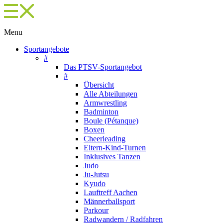
Menu
Sportangebote
#
Das PTSV-Sportangebot
#
Übersicht
Alle Abteilungen
Armwrestling
Badminton
Boule (Pétanque)
Boxen
Cheerleading
Eltern-Kind-Turnen
Inklusives Tanzen
Judo
Ju-Jutsu
Kyudo
Lauftreff Aachen
Männerballsport
Parkour
Radwandern / Radfahren