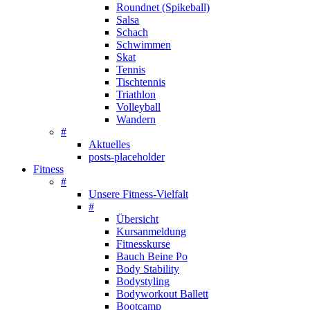
Roundnet (Spikeball)
Salsa
Schach
Schwimmen
Skat
Tennis
Tischtennis
Triathlon
Volleyball
Wandern
#
Aktuelles
posts-placeholder
Fitness
#
Unsere Fitness-Vielfalt
#
Übersicht
Kursanmeldung
Fitnesskurse
Bauch Beine Po
Body Stability
Bodystyling
Bodyworkout Ballett
Bootcamp