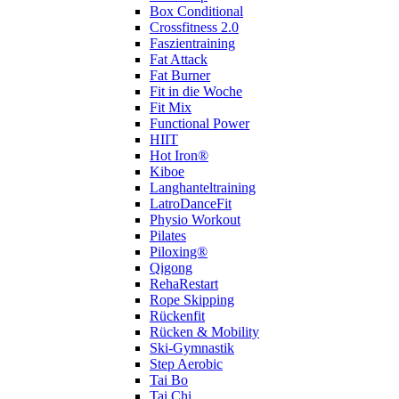
Box Conditional
Crossfitness 2.0
Faszientraining
Fat Attack
Fat Burner
Fit in die Woche
Fit Mix
Functional Power
HIIT
Hot Iron®
Kiboe
Langhanteltraining
LatroDanceFit
Physio Workout
Pilates
Piloxing®
Qigong
RehaRestart
Rope Skipping
Rückenfit
Rücken & Mobility
Ski-Gymnastik
Step Aerobic
Tai Bo
Tai Chi