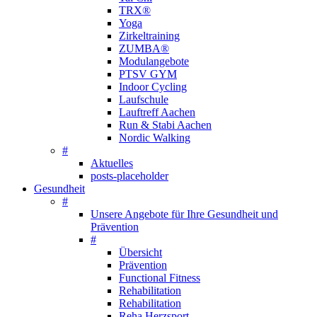
TRX®
Yoga
Zirkeltraining
ZUMBA®
Modulangebote
PTSV GYM
Indoor Cycling
Laufschule
Lauftreff Aachen
Run & Stabi Aachen
Nordic Walking
#
Aktuelles
posts-placeholder
Gesundheit
#
Unsere Angebote für Ihre Gesundheit und
Prävention
#
Übersicht
Prävention
Functional Fitness
Rehabilitation
Rehabilitation
Reha Herzsport