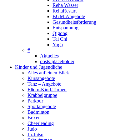
Reha Wasser
RehaRestart
BGM-Angebote
Gesundheitsförderung
Entspannung
Qigong
Tai Chi
Yoga
#
Aktuelles
posts-placeholder
Kinder und Jugendliche
Alles auf einen Blick
Kursangebote
Tanz – Angebote
Eltern-Kind-Turnen
Krabbelgruppe
Parkour
Sportangebote
Badminton
Boxen
Cheerleading
Judo
Ju-Jutsu