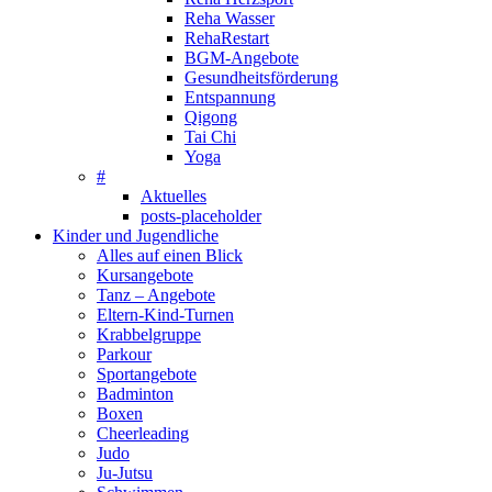
Reha Wasser
RehaRestart
BGM-Angebote
Gesundheitsförderung
Entspannung
Qigong
Tai Chi
Yoga
#
Aktuelles
posts-placeholder
Kinder und Jugendliche
Alles auf einen Blick
Kursangebote
Tanz – Angebote
Eltern-Kind-Turnen
Krabbelgruppe
Parkour
Sportangebote
Badminton
Boxen
Cheerleading
Judo
Ju-Jutsu