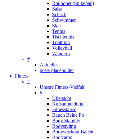
Roundnet (Spikeball)
Salsa
Schach
Schwimmen
Skat
Tennis
Tischtennis
Triathlon
Volleyball
Wandern
#
Aktuelles
posts-placeholder
Fitness
#
Unsere Fitness-Vielfalt
#
Übersicht
Kursanmeldung
Fitnesskurse
Bauch Beine Po
Body Stability
Bodystyling
Bodyworkout Ballett
Bootcamp