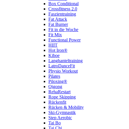
Box Conditional
Crossfitness 2.0
Faszientraining
Fat Attack
Fat Burner
Fit in die Woche
Fit Mix
Functional Power
HIIT
Hot Iron®
Kiboe
Langhanteltraining
LatroDanceFit
Physio Workout
Pilates
Piloxing®
Qigong
RehaRestart
Rope Skipping
Rückenfit
Rücken & Mobility
Ski-Gymnastik
Step Aerobic
Tai Bo
Tai Chi