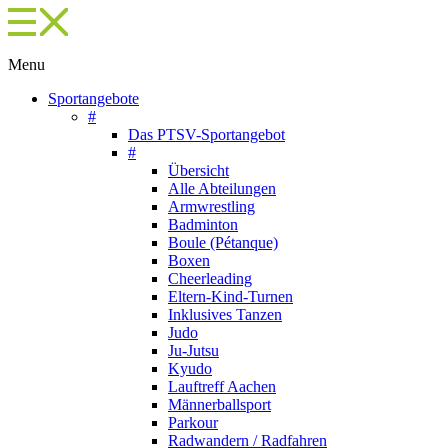
Menu
Sportangebote
#
Das PTSV-Sportangebot
#
Übersicht
Alle Abteilungen
Armwrestling
Badminton
Boule (Pétanque)
Boxen
Cheerleading
Eltern-Kind-Turnen
Inklusives Tanzen
Judo
Ju-Jutsu
Kyudo
Lauftreff Aachen
Männerballsport
Parkour
Radwandern / Radfahren