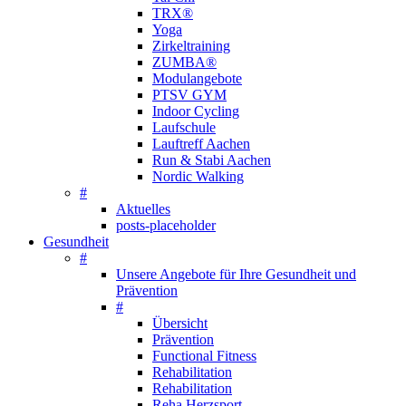
TRX®
Yoga
Zirkeltraining
ZUMBA®
Modulangebote
PTSV GYM
Indoor Cycling
Laufschule
Lauftreff Aachen
Run & Stabi Aachen
Nordic Walking
#
Aktuelles
posts-placeholder
Gesundheit
#
Unsere Angebote für Ihre Gesundheit und
Prävention
#
Übersicht
Prävention
Functional Fitness
Rehabilitation
Rehabilitation
Reha Herzsport