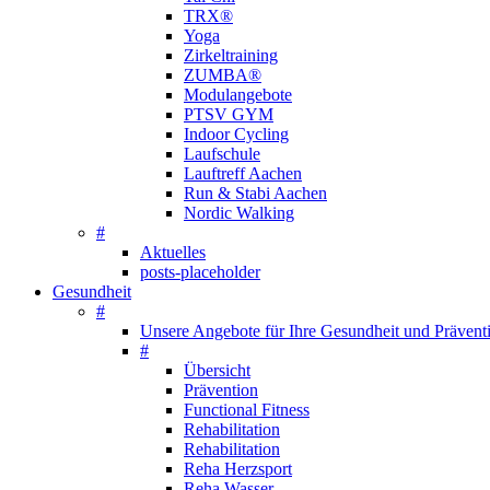
TRX®
Yoga
Zirkeltraining
ZUMBA®
Modulangebote
PTSV GYM
Indoor Cycling
Laufschule
Lauftreff Aachen
Run & Stabi Aachen
Nordic Walking
#
Aktuelles
posts-placeholder
Gesundheit
#
Unsere Angebote für Ihre Gesundheit und Prävent
#
Übersicht
Prävention
Functional Fitness
Rehabilitation
Rehabilitation
Reha Herzsport
Reha Wasser