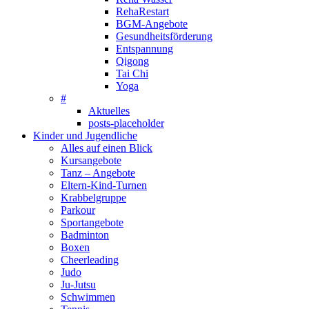
RehaRestart
BGM-Angebote
Gesundheitsförderung
Entspannung
Qigong
Tai Chi
Yoga
#
Aktuelles
posts-placeholder
Kinder und Jugendliche
Alles auf einen Blick
Kursangebote
Tanz – Angebote
Eltern-Kind-Turnen
Krabbelgruppe
Parkour
Sportangebote
Badminton
Boxen
Cheerleading
Judo
Ju-Jutsu
Schwimmen