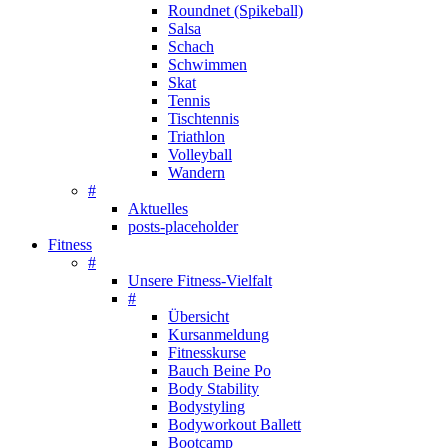
Roundnet (Spikeball)
Salsa
Schach
Schwimmen
Skat
Tennis
Tischtennis
Triathlon
Volleyball
Wandern
#
Aktuelles
posts-placeholder
Fitness
#
Unsere Fitness-Vielfalt
#
Übersicht
Kursanmeldung
Fitnesskurse
Bauch Beine Po
Body Stability
Bodystyling
Bodyworkout Ballett
Bootcamp