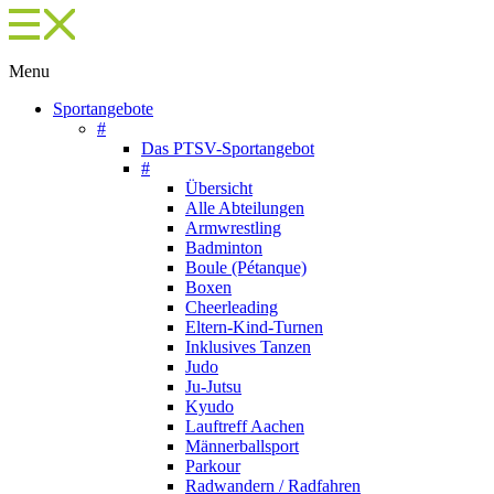
Menu
Sportangebote
#
Das PTSV-Sportangebot
#
Übersicht
Alle Abteilungen
Armwrestling
Badminton
Boule (Pétanque)
Boxen
Cheerleading
Eltern-Kind-Turnen
Inklusives Tanzen
Judo
Ju-Jutsu
Kyudo
Lauftreff Aachen
Männerballsport
Parkour
Radwandern / Radfahren