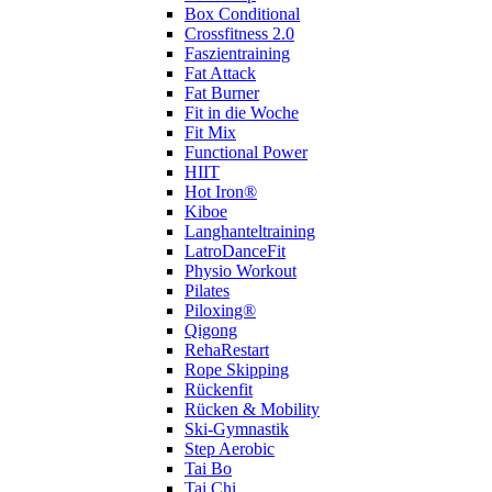
Box Conditional
Crossfitness 2.0
Faszientraining
Fat Attack
Fat Burner
Fit in die Woche
Fit Mix
Functional Power
HIIT
Hot Iron®
Kiboe
Langhanteltraining
LatroDanceFit
Physio Workout
Pilates
Piloxing®
Qigong
RehaRestart
Rope Skipping
Rückenfit
Rücken & Mobility
Ski-Gymnastik
Step Aerobic
Tai Bo
Tai Chi