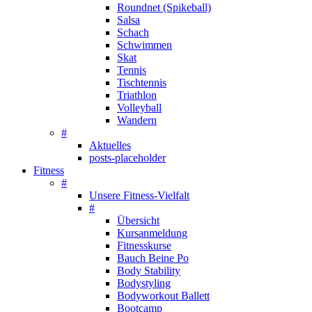
Roundnet (Spikeball)
Salsa
Schach
Schwimmen
Skat
Tennis
Tischtennis
Triathlon
Volleyball
Wandern
#
Aktuelles
posts-placeholder
Fitness
#
Unsere Fitness-Vielfalt
#
Übersicht
Kursanmeldung
Fitnesskurse
Bauch Beine Po
Body Stability
Bodystyling
Bodyworkout Ballett
Bootcamp