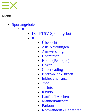
Menu
Sportangebote
#
Das PTSV-Sportangebot
#
Übersicht
Alle Abteilungen
Armwrestling
Badminton
Boule (Pétanque)
Boxen
Cheerleading
Eltern-Kind-Turnen
Inklusives Tanzen
Judo
Ju-Jutsu
Kyudo
Lauftreff Aachen
Männerballsport
Parkour
Radwandern / Radfahren