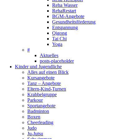
Reha Wasser
RehaRestart
BGM-Angebote
Gesundheitsförderung
Entspannung
Qigong
Tai Chi
Yoga
#
Aktuelles
posts-placeholder
Kinder und Jugendliche
Alles auf einen Blick
Kursangebote
Tanz – Angebote
Eltern-Kind-Turnen
Krabbelgruppe
Parkour
Sportangebote
Badminton
Boxen
Cheerleading
Judo
Ju-Jutsu