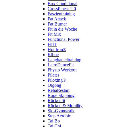
Box Conditional
Crossfitness 2.0
Faszientraining
Fat Attack
Fat Burner
Fit in die Woche
Fit Mix
Functional Power
HIIT
Hot Iron®
Kiboe
Langhanteltraining
LatroDanceFit
Physio Workout
Pilates
Piloxing®
Qigong
RehaRestart
Rope Skipping
Rückenfit
Rücken & Mobility
Ski-Gymnastik
Step Aerobic
Tai Bo
Tai Chi