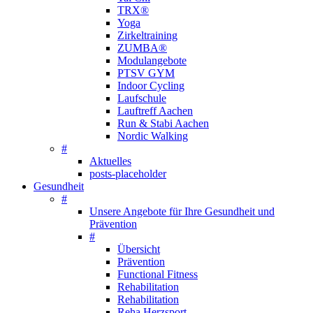
TRX®
Yoga
Zirkeltraining
ZUMBA®
Modulangebote
PTSV GYM
Indoor Cycling
Laufschule
Lauftreff Aachen
Run & Stabi Aachen
Nordic Walking
#
Aktuelles
posts-placeholder
Gesundheit
#
Unsere Angebote für Ihre Gesundheit und
Prävention
#
Übersicht
Prävention
Functional Fitness
Rehabilitation
Rehabilitation
Reha Herzsport