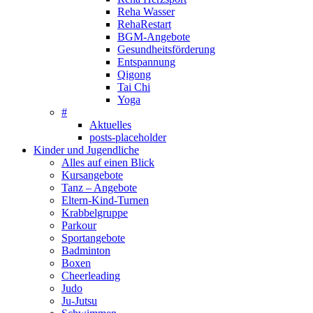
Reha Wasser
RehaRestart
BGM-Angebote
Gesundheitsförderung
Entspannung
Qigong
Tai Chi
Yoga
#
Aktuelles
posts-placeholder
Kinder und Jugendliche
Alles auf einen Blick
Kursangebote
Tanz – Angebote
Eltern-Kind-Turnen
Krabbelgruppe
Parkour
Sportangebote
Badminton
Boxen
Cheerleading
Judo
Ju-Jutsu