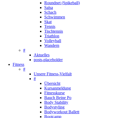
Roundnet (Spikeball)
Salsa
Schach
Schwimmen
Skat
Tennis
Tischtennis
Triathlon
Volleyball
Wandern
#
Aktuelles
posts-placeholder
Fitness
#
Unsere Fitness-Vielfalt
#
Übersicht
Kursanmeldung
Fitnesskurse
Bauch Beine Po
Body Stability
Bodystyling
Bodyworkout Ballett
Bootcamp