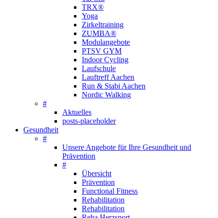
TRX®
Yoga
Zirkeltraining
ZUMBA®
Modulangebote
PTSV GYM
Indoor Cycling
Laufschule
Lauftreff Aachen
Run & Stabi Aachen
Nordic Walking
#
Aktuelles
posts-placeholder
Gesundheit
#
Unsere Angebote für Ihre Gesundheit und
Prävention
#
Übersicht
Prävention
Functional Fitness
Rehabilitation
Rehabilitation
Reha Herzsport