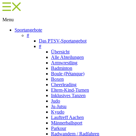
Menu
Sportangebote
#
Das PTSV-Sportangebot
#
Übersicht
Alle Abteilungen
Armwrestling
Badminton
Boule (Pétanque)
Boxen
Cheerleading
Eltern-Kind-Turnen
Inklusives Tanzen
Judo
Ju-Jutsu
Kyudo
Lauftreff Aachen
Männerballsport
Parkour
Radwandern / Radfahren