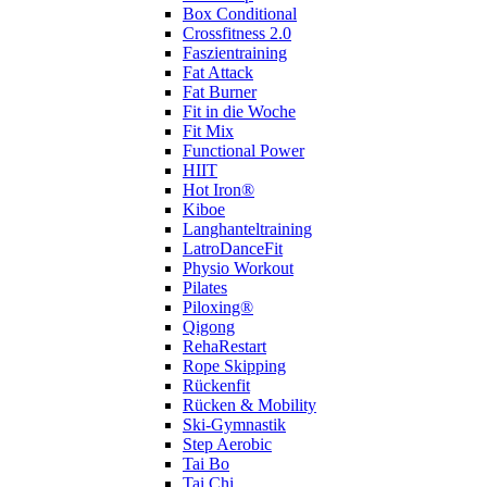
Box Conditional
Crossfitness 2.0
Faszientraining
Fat Attack
Fat Burner
Fit in die Woche
Fit Mix
Functional Power
HIIT
Hot Iron®
Kiboe
Langhanteltraining
LatroDanceFit
Physio Workout
Pilates
Piloxing®
Qigong
RehaRestart
Rope Skipping
Rückenfit
Rücken & Mobility
Ski-Gymnastik
Step Aerobic
Tai Bo
Tai Chi