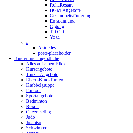
RehaRestart
BGM-Angebote
Gesundheitsförderung
Entspannung
Qigong
Tai Chi
Yoga
#
Aktuelles
posts-placeholder
Kinder und Jugendliche
Alles auf einen Blick
Kursangebote
Tanz – Angebote
Eltern-Kind-Turnen
Krabbelgruppe
Parkour
Sportangebote
Badminton
Boxen
Cheerleading
Judo
Ju-Jutsu
Schwimmen