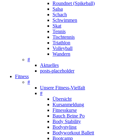
Roundnet (Spikeball)
Salsa
Schach
Schwimmen
Skat
Tennis
Tischtennis
Triathlon
Volleyball
Wandern
#
Aktuelles
posts-placeholder
Fitness
#
Unsere Fitness-Vielfalt
#
Übersicht
Kursanmeldung
Fitnesskurse
Bauch Beine Po
Body Stability
Bodystyling
Bodyworkout Ballett
Bootcamp