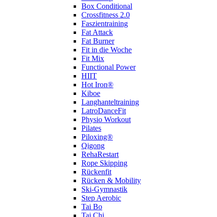
Box Conditional
Crossfitness 2.0
Faszientraining
Fat Attack
Fat Burner
Fit in die Woche
Fit Mix
Functional Power
HIIT
Hot Iron®
Kiboe
Langhanteltraining
LatroDanceFit
Physio Workout
Pilates
Piloxing®
Qigong
RehaRestart
Rope Skipping
Rückenfit
Rücken & Mobility
Ski-Gymnastik
Step Aerobic
Tai Bo
Tai Chi