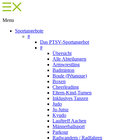
Menu
Sportangebote
#
Das PTSV-Sportangebot
#
Übersicht
Alle Abteilungen
Armwrestling
Badminton
Boule (Pétanque)
Boxen
Cheerleading
Eltern-Kind-Turnen
Inklusives Tanzen
Judo
Ju-Jutsu
Kyudo
Lauftreff Aachen
Männerballsport
Parkour
Radwandern / Radfahren