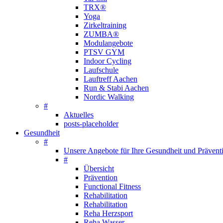
TRX®
Yoga
Zirkeltraining
ZUMBA®
Modulangebote
PTSV GYM
Indoor Cycling
Laufschule
Lauftreff Aachen
Run & Stabi Aachen
Nordic Walking
#
Aktuelles
posts-placeholder
Gesundheit
#
Unsere Angebote für Ihre Gesundheit und Prävent
#
Übersicht
Prävention
Functional Fitness
Rehabilitation
Rehabilitation
Reha Herzsport
Reha Wasser