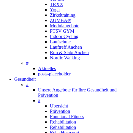
TRX®
Yoga
Zirkeltraining
ZUMBA®
Modulangebote
PTSV GYM
Indoor Cycling
Laufschule
Lauftreff Aachen
Run & Stabi Aachen
Nordic Walking
#
Aktuelles
posts-placeholder
Gesundheit
#
Unsere Angebote für Ihre Gesundheit und
Prävention
#
Übersicht
Prävention
Functional Fitness
Rehabilitation
Rehabilitation
Reha Herzsport