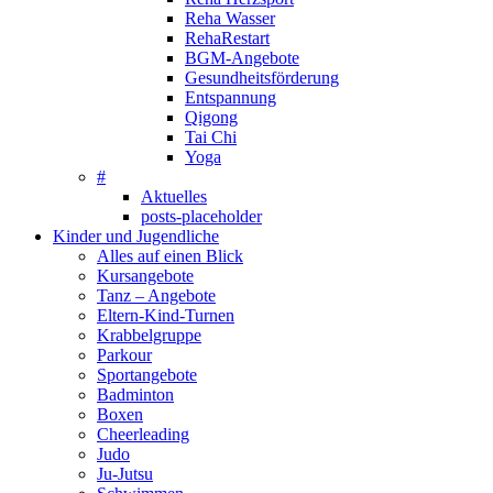
Reha Wasser
RehaRestart
BGM-Angebote
Gesundheitsförderung
Entspannung
Qigong
Tai Chi
Yoga
#
Aktuelles
posts-placeholder
Kinder und Jugendliche
Alles auf einen Blick
Kursangebote
Tanz – Angebote
Eltern-Kind-Turnen
Krabbelgruppe
Parkour
Sportangebote
Badminton
Boxen
Cheerleading
Judo
Ju-Jutsu