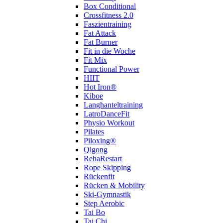
Box Conditional
Crossfitness 2.0
Faszientraining
Fat Attack
Fat Burner
Fit in die Woche
Fit Mix
Functional Power
HIIT
Hot Iron®
Kiboe
Langhanteltraining
LatroDanceFit
Physio Workout
Pilates
Piloxing®
Qigong
RehaRestart
Rope Skipping
Rückenfit
Rücken & Mobility
Ski-Gymnastik
Step Aerobic
Tai Bo
Tai Chi