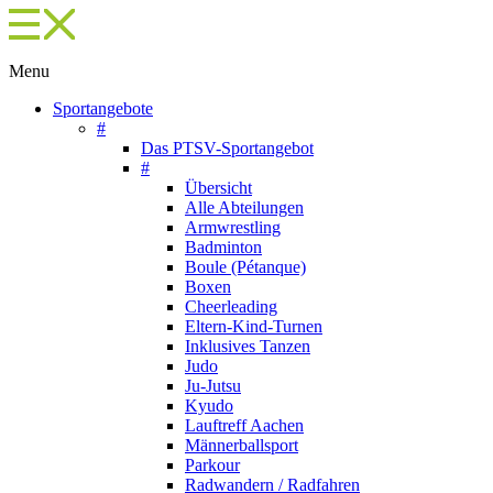
Menu
Sportangebote
#
Das PTSV-Sportangebot
#
Übersicht
Alle Abteilungen
Armwrestling
Badminton
Boule (Pétanque)
Boxen
Cheerleading
Eltern-Kind-Turnen
Inklusives Tanzen
Judo
Ju-Jutsu
Kyudo
Lauftreff Aachen
Männerballsport
Parkour
Radwandern / Radfahren