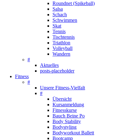
Roundnet (Spikeball)
Salsa
Schach
Schwimmen
Skat
Tennis
Tischtennis
Triathlon
Volleyball
Wandern
#
Aktuelles
posts-placeholder
Fitness
#
Unsere Fitness-Vielfalt
#
Übersicht
Kursanmeldung
Fitnesskurse
Bauch Beine Po
Body Stability
Bodystyling
Bodyworkout Ballett
Bootcamp