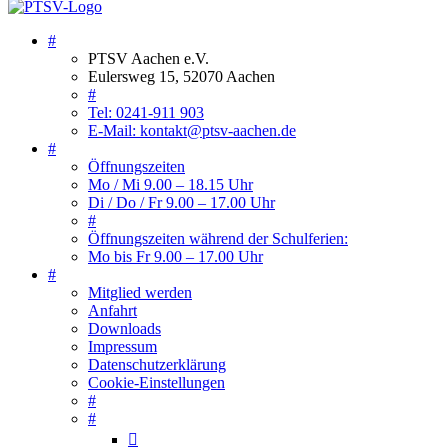
#
PTSV Aachen e.V.
Eulersweg 15, 52070 Aachen
#
Tel: 0241-911 903
E-Mail: kontakt@ptsv-aachen.de
#
Öffnungszeiten
Mo / Mi 9.00 – 18.15 Uhr
Di / Do / Fr 9.00 – 17.00 Uhr
#
Öffnungszeiten während der Schulferien:
Mo bis Fr 9.00 – 17.00 Uhr
#
Mitglied werden
Anfahrt
Downloads
Impressum
Datenschutzerklärung
Cookie-Einstellungen
#
#
