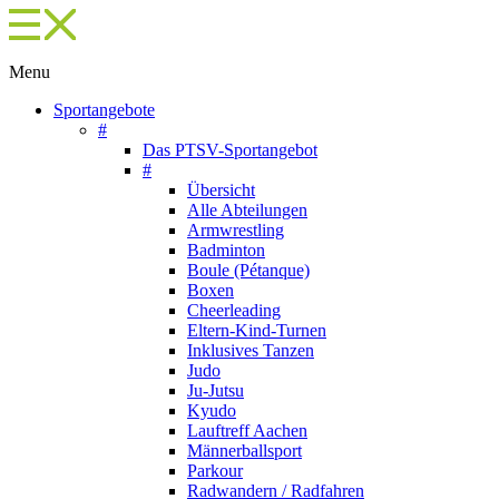
Menu
Sportangebote
#
Das PTSV-Sportangebot
#
Übersicht
Alle Abteilungen
Armwrestling
Badminton
Boule (Pétanque)
Boxen
Cheerleading
Eltern-Kind-Turnen
Inklusives Tanzen
Judo
Ju-Jutsu
Kyudo
Lauftreff Aachen
Männerballsport
Parkour
Radwandern / Radfahren