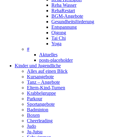
Reha Wasser
RehaRestart
BGM-Angebote
Gesundheitsförderung
Entspannung
Qigong
Tai Chi
Yoga
#
Aktuelles
posts-placeholder
Kinder und Jugendliche
Alles auf einen Blick
Kursangebote
Tanz – Angebote
Eltern-Kind-Turnen
Krabbelgruppe
Parkour
Sportangebote
Badminton
Boxen
Cheerleading
Judo
Ju-Jutsu