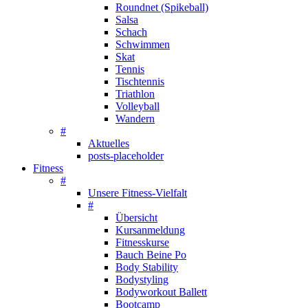
Roundnet (Spikeball)
Salsa
Schach
Schwimmen
Skat
Tennis
Tischtennis
Triathlon
Volleyball
Wandern
#
Aktuelles
posts-placeholder
Fitness
#
Unsere Fitness-Vielfalt
#
Übersicht
Kursanmeldung
Fitnesskurse
Bauch Beine Po
Body Stability
Bodystyling
Bodyworkout Ballett
Bootcamp