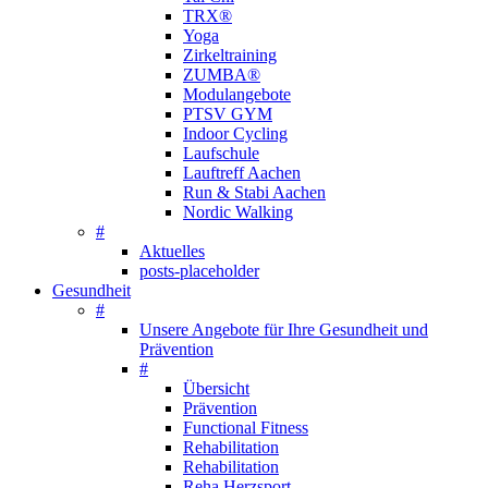
TRX®
Yoga
Zirkeltraining
ZUMBA®
Modulangebote
PTSV GYM
Indoor Cycling
Laufschule
Lauftreff Aachen
Run & Stabi Aachen
Nordic Walking
#
Aktuelles
posts-placeholder
Gesundheit
#
Unsere Angebote für Ihre Gesundheit und
Prävention
#
Übersicht
Prävention
Functional Fitness
Rehabilitation
Rehabilitation
Reha Herzsport