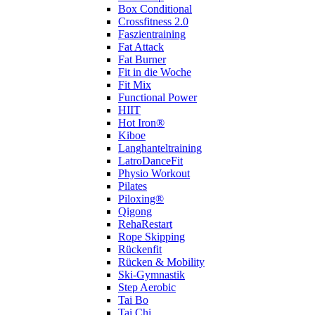
Box Conditional
Crossfitness 2.0
Faszientraining
Fat Attack
Fat Burner
Fit in die Woche
Fit Mix
Functional Power
HIIT
Hot Iron®
Kiboe
Langhanteltraining
LatroDanceFit
Physio Workout
Pilates
Piloxing®
Qigong
RehaRestart
Rope Skipping
Rückenfit
Rücken & Mobility
Ski-Gymnastik
Step Aerobic
Tai Bo
Tai Chi