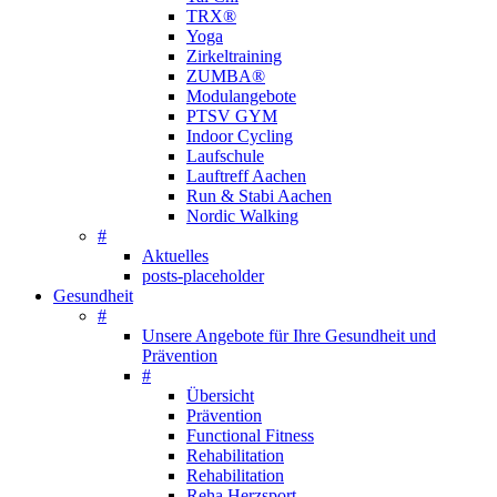
TRX®
Yoga
Zirkeltraining
ZUMBA®
Modulangebote
PTSV GYM
Indoor Cycling
Laufschule
Lauftreff Aachen
Run & Stabi Aachen
Nordic Walking
#
Aktuelles
posts-placeholder
Gesundheit
#
Unsere Angebote für Ihre Gesundheit und
Prävention
#
Übersicht
Prävention
Functional Fitness
Rehabilitation
Rehabilitation
Reha Herzsport