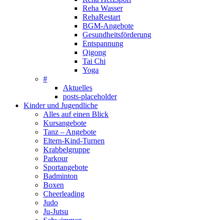
Reha Wasser
RehaRestart
BGM-Angebote
Gesundheitsförderung
Entspannung
Qigong
Tai Chi
Yoga
#
Aktuelles
posts-placeholder
Kinder und Jugendliche
Alles auf einen Blick
Kursangebote
Tanz – Angebote
Eltern-Kind-Turnen
Krabbelgruppe
Parkour
Sportangebote
Badminton
Boxen
Cheerleading
Judo
Ju-Jutsu