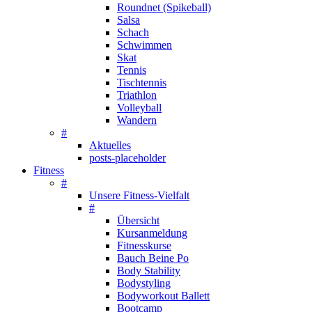
Roundnet (Spikeball)
Salsa
Schach
Schwimmen
Skat
Tennis
Tischtennis
Triathlon
Volleyball
Wandern
#
Aktuelles
posts-placeholder
Fitness
#
Unsere Fitness-Vielfalt
#
Übersicht
Kursanmeldung
Fitnesskurse
Bauch Beine Po
Body Stability
Bodystyling
Bodyworkout Ballett
Bootcamp