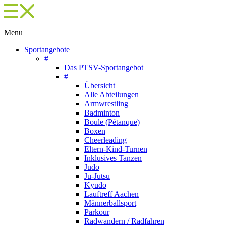
Menu
Sportangebote
#
Das PTSV-Sportangebot
#
Übersicht
Alle Abteilungen
Armwrestling
Badminton
Boule (Pétanque)
Boxen
Cheerleading
Eltern-Kind-Turnen
Inklusives Tanzen
Judo
Ju-Jutsu
Kyudo
Lauftreff Aachen
Männerballsport
Parkour
Radwandern / Radfahren