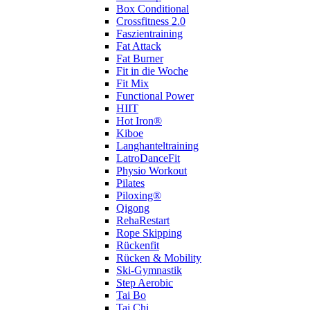
Box Conditional
Crossfitness 2.0
Faszientraining
Fat Attack
Fat Burner
Fit in die Woche
Fit Mix
Functional Power
HIIT
Hot Iron®
Kiboe
Langhanteltraining
LatroDanceFit
Physio Workout
Pilates
Piloxing®
Qigong
RehaRestart
Rope Skipping
Rückenfit
Rücken & Mobility
Ski-Gymnastik
Step Aerobic
Tai Bo
Tai Chi