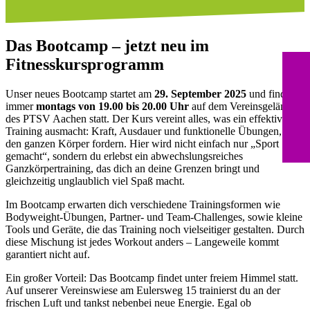
Das Bootcamp – jetzt neu im
Fitnesskursprogramm
Unser neues Bootcamp startet am
29. September 2025
und findet
immer
montags von 19.00 bis 20.00 Uhr
auf dem Vereinsgelände
des PTSV Aachen statt. Der Kurs vereint alles, was ein effektives
Training ausmacht: Kraft, Ausdauer und funktionelle Übungen, die
den ganzen Körper fordern. Hier wird nicht einfach nur „Sport
gemacht“, sondern du erlebst ein abwechslungsreiches
Ganzkörpertraining, das dich an deine Grenzen bringt und
gleichzeitig unglaublich viel Spaß macht.
Im Bootcamp erwarten dich verschiedene Trainingsformen wie
Bodyweight-Übungen, Partner- und Team-Challenges, sowie kleine
Tools und Geräte, die das Training noch vielseitiger gestalten. Durch
diese Mischung ist jedes Workout anders – Langeweile kommt
garantiert nicht auf.
Ein großer Vorteil: Das Bootcamp findet unter freiem Himmel statt.
Auf unserer Vereinswiese am Eulersweg 15 trainierst du an der
frischen Luft und tankst nebenbei neue Energie. Egal ob