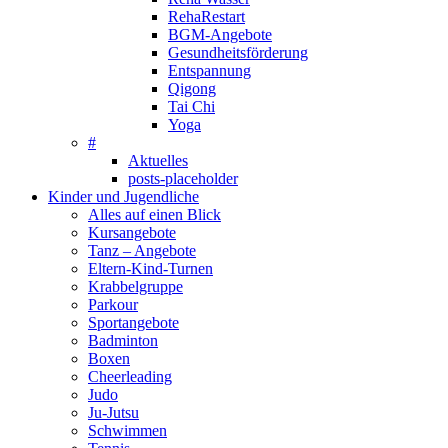
RehaRestart
BGM-Angebote
Gesundheitsförderung
Entspannung
Qigong
Tai Chi
Yoga
#
Aktuelles
posts-placeholder
Kinder und Jugendliche
Alles auf einen Blick
Kursangebote
Tanz – Angebote
Eltern-Kind-Turnen
Krabbelgruppe
Parkour
Sportangebote
Badminton
Boxen
Cheerleading
Judo
Ju-Jutsu
Schwimmen