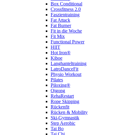
Box Conditional
Crossfitness 2.0
Faszientraining
Fat Attack
Fat Burner
Fit in die Woche
Fit Mix
Functional Power
HIIT
Hot Iron®
Kiboe
Langhanteltraining
LatroDanceFit
Physio Workout
Pilates
Piloxing®
Qigong
RehaRestart
Rope Skipping
Rückenfit
Rücken & Mobility
Ski-Gymnastik
Step Aerobic
Tai Bo
Tai Chi