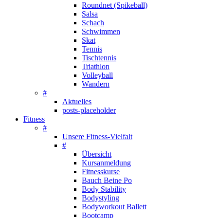
Roundnet (Spikeball)
Salsa
Schach
Schwimmen
Skat
Tennis
Tischtennis
Triathlon
Volleyball
Wandern
#
Aktuelles
posts-placeholder
Fitness
#
Unsere Fitness-Vielfalt
#
Übersicht
Kursanmeldung
Fitnesskurse
Bauch Beine Po
Body Stability
Bodystyling
Bodyworkout Ballett
Bootcamp