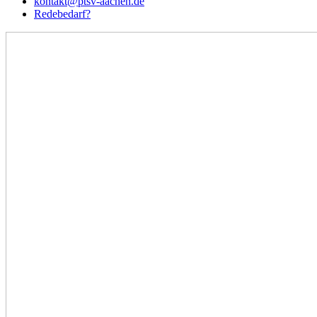
kontakt@ptsv-aachen.de
Redebedarf?