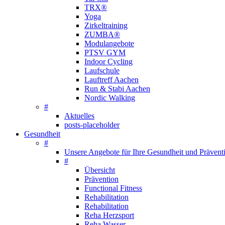
TRX®
Yoga
Zirkeltraining
ZUMBA®
Modulangebote
PTSV GYM
Indoor Cycling
Laufschule
Lauftreff Aachen
Run & Stabi Aachen
Nordic Walking
#
Aktuelles
posts-placeholder
Gesundheit
#
Unsere Angebote für Ihre Gesundheit und Prävent
#
Übersicht
Prävention
Functional Fitness
Rehabilitation
Rehabilitation
Reha Herzsport
Reha Wasser