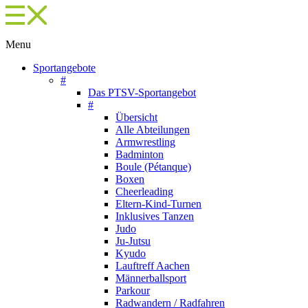
Menu
Sportangebote
#
Das PTSV-Sportangebot
#
Übersicht
Alle Abteilungen
Armwrestling
Badminton
Boule (Pétanque)
Boxen
Cheerleading
Eltern-Kind-Turnen
Inklusives Tanzen
Judo
Ju-Jutsu
Kyudo
Lauftreff Aachen
Männerballsport
Parkour
Radwandern / Radfahren