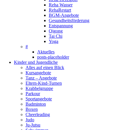
Reha Wasser
RehaRestart
BGM-Angebote
Gesundheitsförderung
Entspannung
Qigong
Tai Chi
Yoga
#
Aktuelles
posts-placeholder
Kinder und Jugendliche
Alles auf einen Blick
Kursangebote
Tanz – Angebote
Eltern-Kind-Turnen
Krabbelgruppe
Parkour
Sportangebote
Badminton
Boxen
Cheerleading
Judo
Ju-Jutsu