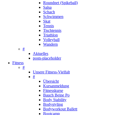
Roundnet (Spikeball)
Salsa
Schach
Schwimmen
Skat
Tennis
Tischtennis
Triathlon
Volleyball
Wandern
#
Aktuelles
posts-placeholder
Fitness
#
Unsere Fitness-Vielfalt
#
Übersicht
Kursanmeldung
Fitnesskurse
Bauch Beine Po
Body Stability
Bodystyling
Bodyworkout Ballett
Bootcamp