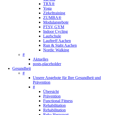
TRX®
Yoga
Zirkeltraining
ZUMBA®
Modulangebote
PTSV GYM
Indoor Cycling
Laufschule
Lauftreff Aachen
Run & Stabi Aachen
Nordic Walking
#
Aktuelles
posts-placeholder
Gesundheit
#
Unsere Angebote für Ihre Gesundheit und
Prävention
#
Übersicht
Prävention
Functional Fitness
Rehabilitation
Rehabilitation
Reha Herzsport