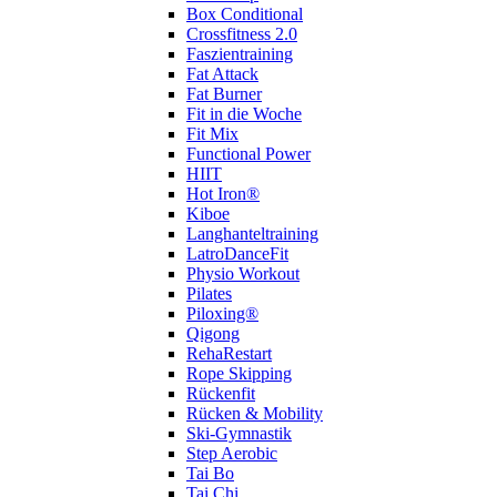
Box Conditional
Crossfitness 2.0
Faszientraining
Fat Attack
Fat Burner
Fit in die Woche
Fit Mix
Functional Power
HIIT
Hot Iron®
Kiboe
Langhanteltraining
LatroDanceFit
Physio Workout
Pilates
Piloxing®
Qigong
RehaRestart
Rope Skipping
Rückenfit
Rücken & Mobility
Ski-Gymnastik
Step Aerobic
Tai Bo
Tai Chi