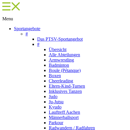
Menu
Sportangebote
#
Das PTSV-Sportangebot
#
Übersicht
Alle Abteilungen
Armwrestling
Badminton
Boule (Pétanque)
Boxen
Cheerleading
Eltern-Kind-Turnen
Inklusives Tanzen
Judo
Ju-Jutsu
Kyudo
Lauftreff Aachen
Männerballsport
Parkour
Radwandern / Radfahren